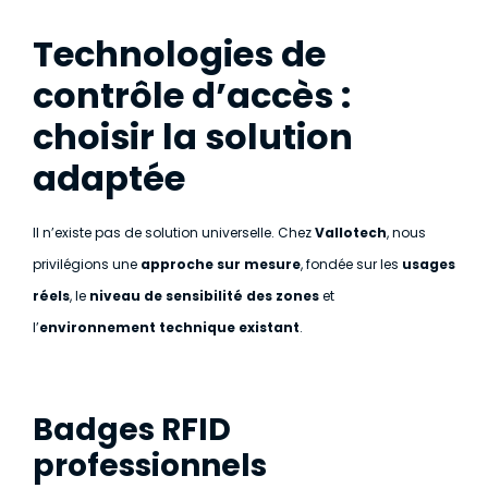
Technologies de
contrôle d’accès :
choisir la solution
adaptée
Il n’existe pas de solution universelle. Chez
Vallotech
, nous
privilégions une
approche sur mesure
, fondée sur les
usages
réels
, le
niveau de sensibilité des zones
et
l’
environnement technique existant
.
Badges RFID
professionnels