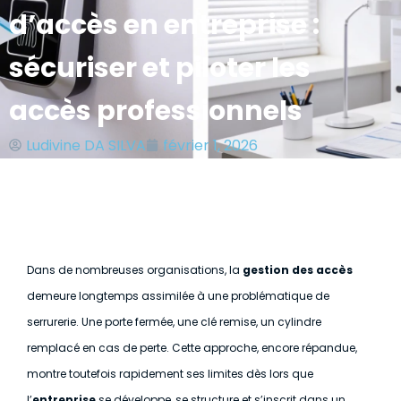
d’accès en entreprise :
sécuriser et piloter les
accès professionnels
Ludivine DA SILVA
février 1, 2026
Dans de nombreuses organisations, la
gestion des accès
demeure longtemps assimilée à une problématique de
serrurerie. Une porte fermée, une clé remise, un cylindre
remplacé en cas de perte. Cette approche, encore répandue,
montre toutefois rapidement ses limites dès lors que
l’
entreprise
se développe, se structure et s’inscrit dans un