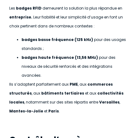
Les
badges RFID
demeurent la solution la plus répandue en
entreprise.
Leur fiabilité et leur simplicité d’usage en font un
choix pertinent dans de nombreux contextes :
badges basse fréquence (125 kHz)
pour des usages
standards ;
badges haute fréquence (13,56 MHz)
pour des
niveaux de sécurité renforcés et des intégrations
avancées.
Ils s’adaptent parfaitement aux
PME
, aux
commerces
structurés
, aux
bâtiments tertiaires
et aux
collectivités
locales
, notamment sur des sites répartis entre
Versailles
,
Mantes-la-Jolie
et
Paris
.