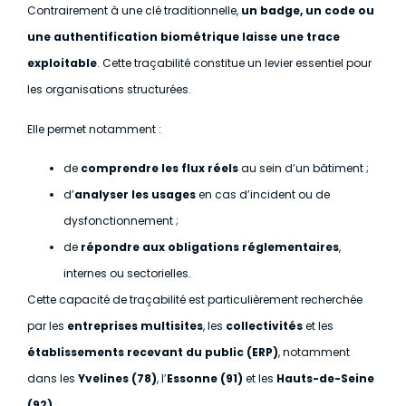
Contrairement à une clé traditionnelle,
un badge, un code ou
une authentification biométrique laisse une trace
exploitable
. Cette traçabilité constitue un levier essentiel pour
les organisations structurées.
Elle permet notamment :
de
comprendre les flux réels
au sein d’un bâtiment ;
d’
analyser les usages
en cas d’incident ou de
dysfonctionnement ;
de
répondre aux obligations réglementaires
,
internes ou sectorielles.
Cette capacité de traçabilité est particulièrement recherchée
par les
entreprises multisites
, les
collectivités
et les
établissements recevant du public (ERP)
, notamment
dans les
Yvelines (78)
, l’
Essonne (91)
et les
Hauts-de-Seine
(92)
.