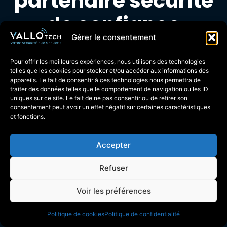
partenaire sécurité
de confiance
Gérer le consentement
Avec plus de 15 ans d’expérience dans la
Pour offrir les meilleures expériences, nous utilisons des technologies
protection des particuliers,
VALLOTECH
vous
telles que les cookies pour stocker et/ou accéder aux informations des
appareils. Le fait de consentir à ces technologies nous permettra de
accompagne à chaque étape
: conseil,
traiter des données telles que le comportement de navigation ou les ID
installation, maintenance et assistance.
uniques sur ce site. Le fait de ne pas consentir ou de retirer son
consentement peut avoir un effet négatif sur certaines caractéristiques
et fonctions.
Implantée à
Buc, près de Versailles
, notre
équipe intervient dans toute l’Île-de-France,
Accepter
l’Eure-et-Loir (28) et le Loiret (45). Nous vous
garantissons :
Refuser
Un excellent
rapport qualité-prix
Voir les préférences
DEMANDE DE DEVIS
Un
service après-vente réactif
Politique de cookies
Politique de confidentialité