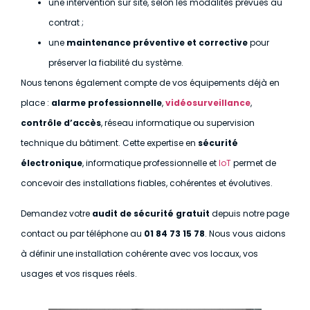
une intervention sur site, selon les modalités prévues au
contrat ;
une
maintenance préventive et corrective
pour
préserver la fiabilité du système.
Nous tenons également compte de vos équipements déjà en
place :
alarme professionnelle
,
vidéosurveillance
,
contrôle d’accès
, réseau informatique ou supervision
technique du bâtiment. Cette expertise en
sécurité
électronique
, informatique professionnelle et
IoT
permet de
concevoir des installations fiables, cohérentes et évolutives.
Demandez votre
audit de sécurité gratuit
depuis notre page
contact ou par téléphone au
01 84 73 15 78
. Nous vous aidons
à définir une installation cohérente avec vos locaux, vos
usages et vos risques réels.