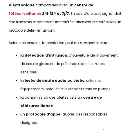
électronique
compatibles avec un
centre de
télésurveillance
24h/24 et 7j/7
. En cas d’alerte, le signal doit
être transmis rapidement, interprété clairement et traité selon un
protocole défini en amont.
Selon vos besoins, la prestation peut notamment inclure :
la
détection d’intrusion
, d’ouverture, de mouvement,
de bris de glace ou de présence dans les zones
sensibles ;
la
levée de doute audio ou vidéo
, selon les
équipements installés et le dispositif mis en place ;
la transmission des alertes vers un
centre de
télésurveillance
;
un
protocole d’appel
auprès des responsables
désignés ;