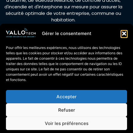
d'alarme, de vidéosurveillance, de contrôle d'accès,
d'incendie et d'interphone sur mesure pour assurer la
sécurité optimale de votre entreprise, commune ou
habitation.
Gérer le consentement
Actualités
Pour offrir les meilleures expériences, nous utilisons des technologies
telles que les cookies pour stocker et/ou accéder aux informations des
Recrutement
appareils. Le fait de consentir à ces technologies nous permettra de
traiter des données telles que le comportement de navigation ou les ID
Espace client
uniques sur ce site. Le fait de ne pas consentir ou de retirer son
consentement peut avoir un effet négatif sur certaines caractéristiques
Espace technicien
et fonctions.
Nous suivre :
Accepter
Refuser
Voir les préférences
Mentions légales
| Tous droits réservés 2026
Vallotech
DEMANDE DE DEVIS